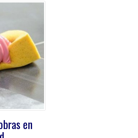
obras en
d